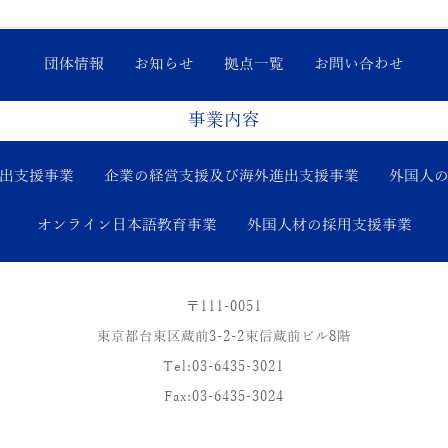
団体情報
お知らせ
拠点一覧
お問い合わせ
事業内容
出支援事業
企業の経営支援及び海外進出支援事業
外国人
オンライン日本語教育事業
外国人材の採用支援事業
〒111-0051
東
京都台
東
区蔵前3-2-2
東
信蔵前ビル8階
Tel:03-6435-3021
Fax:03-6435-3024